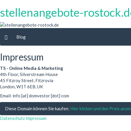
stellenangebote-rostock.d
Blog
Impressum
TS - Online Media & Marketing
4th Floor, Silverstream House
45 Fitzroy Street, Fitzrovia
London, W1T 6EB, UK
Email: info [at] domvestor [dot] com
Diese Domain können Sie kaufen:
Hier klicken und den Preis anze
Datenschutz
Impressum