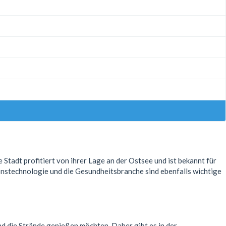
 Stadt profitiert von ihrer Lage an der Ostsee und ist bekannt für
ionstechnologie und die Gesundheitsbranche sind ebenfalls wichtige
und die Strände genießen möchten. Daher gibt es in der