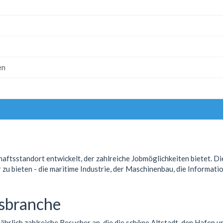
en
aftsstandort entwickelt, der zahlreiche Jobmöglichkeiten bietet. Die
 zu bieten - die maritime Industrie, der Maschinenbau, die Informat
usbranche
 jährlich zahlreiche Besucher an, die die schöne Altstadt, den Hafen 